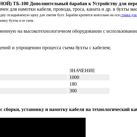
100 Дополнительный барабан к Устройству для перем
ен для намотки кабеля, провода, троса, каната и др. в бухты мас
дну складываемую щеку для снятия бухт. Барабан крепится консольно на оси
станка дл
овку бухты и ее съем.
лненную на высокотехнологичном оборудовании с использовани
дений и упрощению процесса съема бухты с кабелем;
ЗНАЧЕНИЕ
1000
180
300
 сборки, установку и намотку кабеля на технологический к