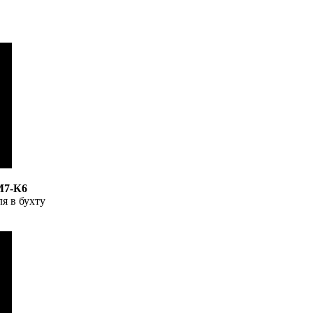
М7-К6
я в бухту