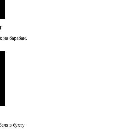
Г
к на барабан.
еля в бухту