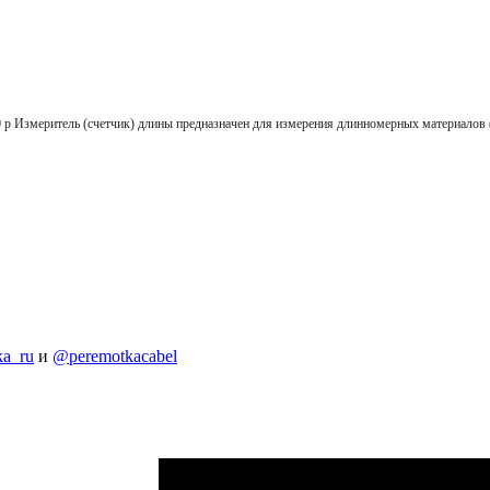
ель (счетчик) длины предназначен для измерения длинномерных материалов (кабе
a_ru
и
@peremotkacabel