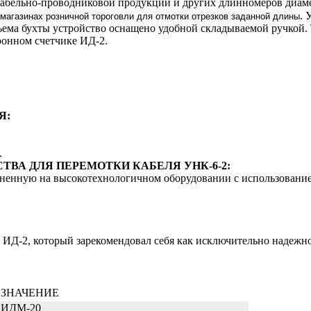
кабельно-проводниковой продукции и других длинномеров диаме
 магазинах розничной тороговли для отмотки отрезков заданной длины
. 
ия съема бухты устройство оснащено удобной складываемой ручко
ронном счетчике ИД-2.
Я:
.
ВА ДЛЯ ПЕРЕМОТКИ КАБЕЛЯ УНК-6-2:
лненную на высокотехнологичном оборудовании с использовани
е ИД-2, который зарекомендовал себя как исключительно надежн
ЗНАЧЕНИЕ
ИДМ-20