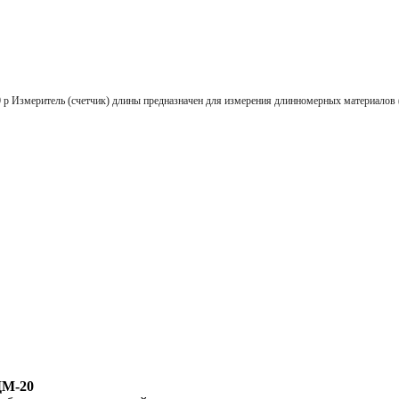
ель (счетчик) длины предназначен для измерения длинномерных материалов (кабе
М-20