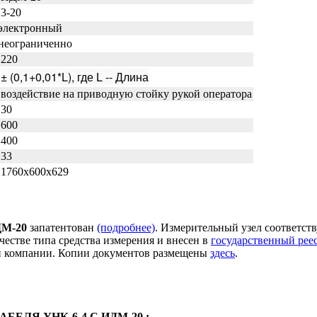
3-20
электронный
неограниченно
220
± (0,1+0,01*L), где L -- Длина
воздействие на приводную стойку рукой оператора
30
600
400
33
1760х600х629
ДМ-20
запатентован
(подробнее)
. Измерительный узел соответст
честве типа средства измерения и внесен в
государственный рее
ей компании. Копии документов размещены
здесь
.
ЕЛЯ УНК-6-4 С ИДМ-20 :