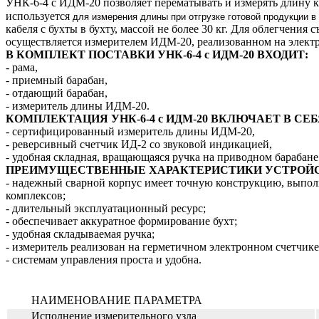
УНК-6-4 с ИДМ-20 позволяет перематывать и измерять длину 
для измерения длины при отгрузке готовой продукции в
используется
кабеля с бухты в бухту, массой не более 30 кг. Для облегчен
осуществляется измерителем ИДМ-20, реализованном на элект
В КОМПЛЕКТ ПОСТАВКИ УНК-6-4 с ИДМ-20 ВХОДИТ:
- рама,
- приемный барабан,
- отдающий барабан,
- измеритель длины ИДМ-20.
КОМПЛЕКТАЦИЯ УНК-6-4 с ИДМ-20 ВКЛЮЧАЕТ В СЕБ
- сертифицированный измеритель длины ИДМ-20,
- реверсивный счетчик ИД-2 со звуковой индикацией,
- удобная складная, вращающаяся ручка на приводном барабане
ПРЕИМУЩЕСТВЕННЫЕ ХАРАКТЕРИСТИКИ УСТРОЙСТ
- надежный сварной корпус имеет точную конструкцию, выпо
комплексов;
- длительный эксплуатационный ресурс;
- обеспечивает аккуратное формирование бухт;
- удобная складываемая ручка;
- измеритель реализован на герметичном электронном счетчик
- системам управления проста и удобна.
НАИМЕНОВАНИЕ ПАРАМЕТРА
Исполнение измерительного узла