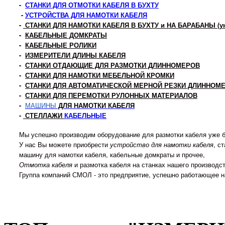
-
СТАНКИ ДЛЯ ОТМОТКИ КАБЕЛЯ В БУХТУ
-
УСТРОЙСТВА ДЛЯ НАМОТКИ КАБЕЛЯ
-
СТАНКИ ДЛЯ НАМОТКИ КАБЕЛЯ В БУХТУ и НА БАРАБАНЫ (у
УПК-14ПРГК с РКУ
-
КАБЕЛЬНЫЕ ДОМКРАТЫ
-
КАБЕЛЬНЫЕ РОЛИКИ
СТАНОК ДЛЯ ПЕРЕМОТКИ КАБЕЛЯ
322 300 р
-
ИЗМЕРИТЕЛИ ДЛИНЫ КАБЕЛЯ
-
СТАНКИ ОТДАЮЩИЕ ДЛЯ РАЗМОТКИ ДЛИННОМЕРОВ
-
СТАНКИ ДЛЯ НАМОТКИ МЕБЕЛЬНОЙ КРОМКИ
Универсальный станок для намотки кабеля и в бухты и на бара
-
СТАНКИ ДЛЯ АВТОМАТИЧЕСКОЙ МЕРНОЙ РЕЗКИ ДЛИННОМ
Грузоподъемность 1 т. Номера барабанов с 8 по 14 типоразмер
-
СТАНКИ ДЛЯ ПЕРЕМОТКИ РУЛОННЫХ МАТЕРИАЛОВ
-
МАШИНЫ
ДЛЯ НАМОТКИ КАБЕЛЯ
Подробнее
-
СТЕЛЛАЖИ
КАБЕЛЬНЫЕ
Мы успешно производим оборудование для размотки кабеля уже б
У нас Вы можете приобрести
устройство для намотки кабеля
, с
машину для намотки кабеля, кабельные домкраты и прочее,
Отмотка кабеля
и размотка кабеля на станках нашего производс
Группа компаний СМОЛ - это предприятие, успешно работающее н