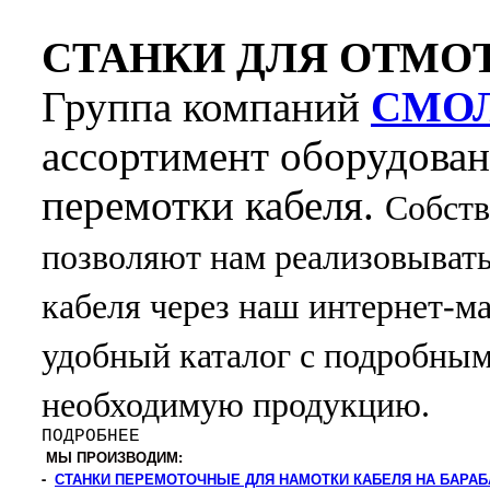
ИЗМЕРИТЕЛЬ ДЛИНЫ КАБЕЛЯ
СТАНКИ ДЛЯ ОТМО
17 400 р
Группа компаний
СМО
Измеритель (счетчик) длины предназначен для измерения длинн
каната) диаметром до 20 мм.
ассортимент оборудовани
Подробнее
перемотки кабеля.
Собств
позволяют нам реализовывать
УНК-4-2Н МОД.2 с ИДМ-20 МИНИ
кабеля
через наш интернет-м
СТАНОК ДЛЯ ПЕРЕМОТКИ КАБЕЛЯ
удобный каталог с подробным
18 300 р
Настольный станок для перемотки кабеля в бухты. Отличный в
необходимую продукцию.
Подробнее
ПОДРОБНЕЕ
МЫ ПРОИЗВОДИМ:
-
СТАНКИ ПЕРЕМОТОЧНЫЕ ДЛЯ НАМОТКИ КАБЕЛЯ НА БАРА